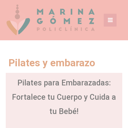
Ir
Main
al
Menu
contenido
Pilates y embarazo
Pilates para Embarazadas:
Fortalece tu Cuerpo y Cuida a
tu Bebé!