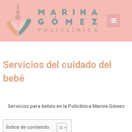
Ir
Main
al
Menu
contenido
Servicios del cuidado del
bebé
Servicios para bebés en la Policlínica Marina Gómez
Índice de contenido