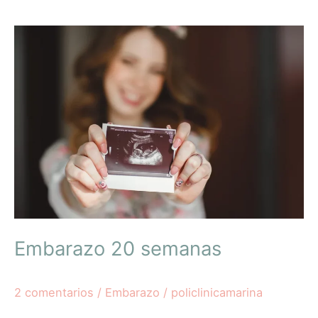
Embarazo
20
semanas
Embarazo 20 semanas
2 comentarios
/
Embarazo
/
policlinicamarina