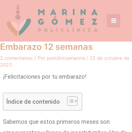
Ir
Main
al
Menu
contenido
Embarazo 12 semanas
2 comentarios
/ Por
policlinicamarina
/
22 de octubre de
2023
¡Felicitaciones por tu embarazo!
Índice de contenido
Sabemos que estos primeros meses son