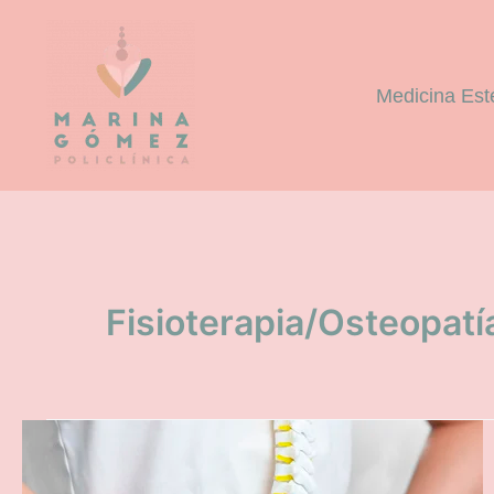
Ir
al
contenido
Medicina Est
Fisioterapia/Osteopatí
Coccigodinia,
¿qué